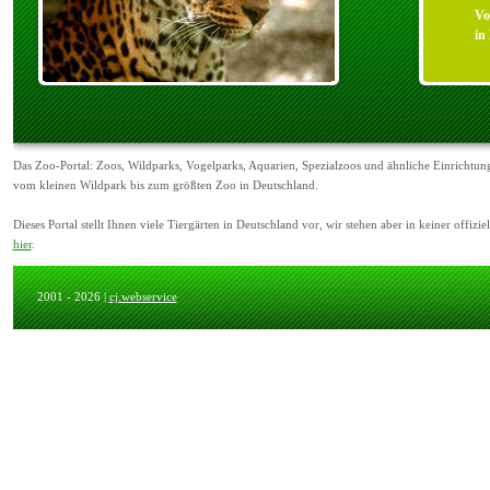
Vo
in
Das Zoo-Portal: Zoos, Wildparks, Vogelparks, Aquarien, Spezialzoos und ähnliche Einrichtun
vom kleinen Wildpark bis zum größten Zoo in Deutschland.
Dieses Portal stellt Ihnen viele Tiergärten in Deutschland vor, wir stehen aber in keiner off
hier
.
2001 - 2026 |
cj.webservice