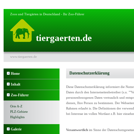
Zoos und Tiergärten in Deutschland - Ihr Zoo-Führer
tiergaerten.de
www.tiergaerten.de
Datenschutzerklärung
Home
Inhalt
Diese Datenschutzerklärung informiert die Nut
Daten durch den Internetseitenbetreiber (s.u. ""V
Zoo-Führer
personenbezogenen Daten vertraulich und entspr
dienen, Ihre Person zu bestimmen. Der Webseiten
Orte A-Z
Rahmen erlaubt is. Die Definitionen der verwend
PLZ-Gebiete
bei Interesse im vollen Wortlaut z.B. hier einse
Highlights
Galerie
Verantwortlich
im Sinne der Datenschutzgesetz