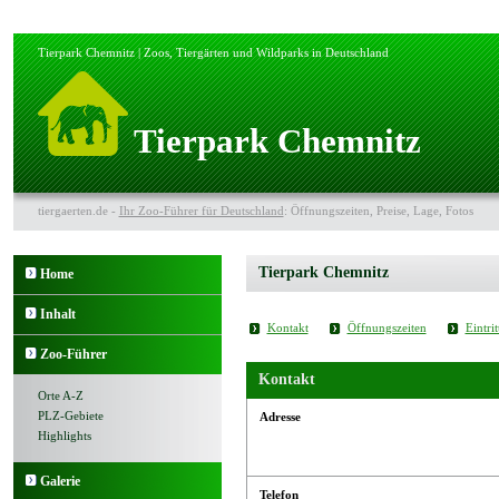
Tierpark Chemnitz | Zoos, Tiergärten und Wildparks in Deutschland
Tierpark Chemnitz
tiergaerten.de -
Ihr Zoo-Führer für Deutschland
: Öffnungszeiten, Preise, Lage, Fotos
Tierpark Chemnitz
Home
Inhalt
Kontakt
Öffnungszeiten
Eintrit
Zoo-Führer
Kontakt
Orte A-Z
PLZ-Gebiete
Adresse
Highlights
Galerie
Telefon