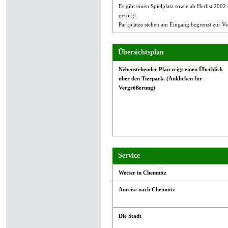
Es gibt einen Spielplatz sowie ab Herbst 2002 
gesorgt.
Parkplätze stehen am Eingang begrenzt zur Ver
Übersichtsplan
Nebenstehender Plan zeigt einen Überblick
über den Tierpark. (Anklicken für
Vergrößerung)
Service
Wetter in Chemnitz
Anreise nach Chemnitz
Die Stadt