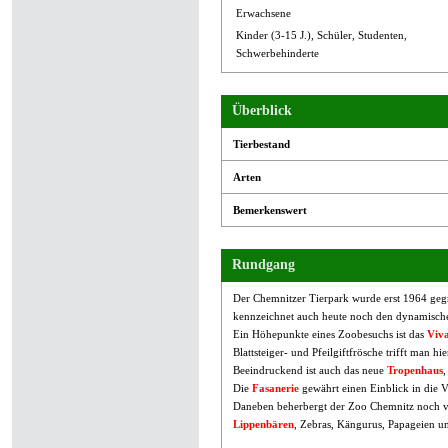
Erwachsene
Kinder (3-15 J.), Schüler, Studenten,
Schwerbehinderte
Überblick
Tierbestand
Arten
Bemerkenswert
Rundgang
Der Chemnitzer Tierpark wurde erst 1964 gegr
kennzeichnet auch heute noch den dynamische
Ein Höhepunkte eines Zoobesuchs ist das
Viv
Blattsteiger- und Pfeilgiftfrösche trifft man h
Beeindruckend ist auch das neue
Tropenhaus
,
Die
Fasanerie
gewährt einen Einblick in die V
Daneben beherbergt der Zoo Chemnitz noch vie
Lippenbären
, Zebras, Kängurus, Papageien u