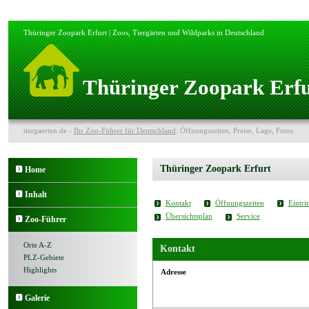
Thüringer Zoopark Erfurt | Zoos, Tiergärten und Wildparks in Deutschland
Thüringer Zoopark Erfu
tiergaerten.de -
Ihr Zoo-Führer für Deutschland
: Öffnungszeiten, Preise, Lage, Fotos
Thüringer Zoopark Erfurt
Home
Inhalt
Kontakt
Öffnungszeiten
Eintrit
Übersichtsplan
Service
Zoo-Führer
Orte A-Z
Kontakt
PLZ-Gebiete
Highlights
Adresse
Galerie