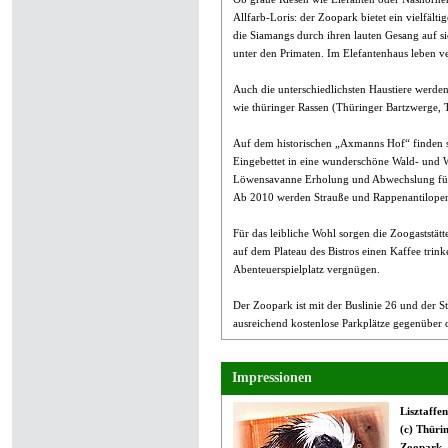
Allfarb-Loris: der Zoopark bietet ein vielfäl
die Siamangs durch ihren lauten Gesang auf s
unter den Primaten. Im Elefantenhaus leben v
Auch die unterschiedlichsten Haustiere werden 
wie thüringer Rassen (Thüringer Bartzwerge,
Auf dem historischen „Axmanns Hof“ finden si
Eingebettet in eine wunderschöne Wald- und W
Löwensavanne Erholung und Abwechslung für
Ab 2010 werden Strauße und Rappenantilopen
Für das leibliche Wohl sorgen die Zoogaststä
auf dem Plateau des Bistros einen Kaffee trin
Abenteuerspielplatz vergnügen.
Der Zoopark ist mit der Buslinie 26 und der S
ausreichend kostenlose Parkplätze gegenüber
Impressionen
Lisztaffen
(c) Thüri
Zoopark