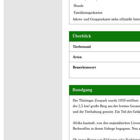
Hunde
Familientageskarten
Jahres- und Gruppenkarte siehe offizielle Inter
Überblick
Tierbestand
Arten
Bemerkenswert
Rundgang
Der Thüringer Zoopark wurde 1959 eröffnet. 
der 2,5 km² große Berg aus der breiten Geran
und die Tierhaltung genutzt. Ein Teil des Gel
Afrika hautnah: von den majestätischen Löwen
Berberaffen in ihrem Gehege begegnen. Neu a
Ob graue Riesen wie Elefanten oder Nashörne