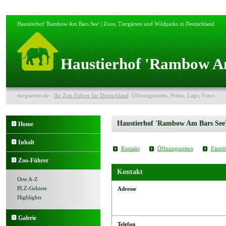
Haustierhof 'Rambow Am Bars See' | Zoos, Tiergärten und Wildparks in Deutschland
Haustierhof 'Rambow A
tiergaerten.de -
Ihr Zoo-Führer für Deutschland
: Öffnungszeiten, Preise, Lage, Fotos
Haustierhof 'Rambow Am Bars See
Home
Inhalt
Kontakt
Öffnungszeiten
Eintrit
Zoo-Führer
Kontakt
Orte A-Z
PLZ-Gebiete
Adresse
Highlights
Galerie
Telefon