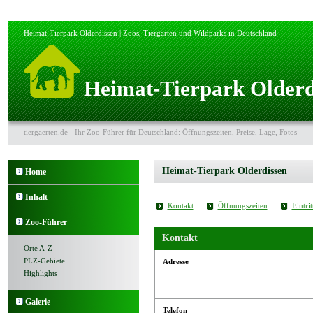
Heimat-Tierpark Olderdissen | Zoos, Tiergärten und Wildparks in Deutschland
Heimat-Tierpark Olderdi
tiergaerten.de -
Ihr Zoo-Führer für Deutschland
: Öffnungszeiten, Preise, Lage, Fotos
Heimat-Tierpark Olderdissen
Home
Inhalt
Kontakt
Öffnungszeiten
Eintrit
Zoo-Führer
Kontakt
Orte A-Z
PLZ-Gebiete
Adresse
Highlights
Galerie
Telefon