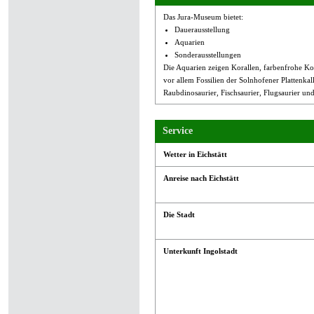
Das Jura-Museum bietet:
Dauerausstellung
Aquarien
Sonderausstellungen
Die Aquarien zeigen Korallen, farbenfrohe Kor
vor allem Fossilien der Solnhofener Plattenkal
Raubdinosaurier, Fischsaurier, Flugsaurier u
Service
Wetter in Eichstätt
Anreise nach Eichstätt
Die Stadt
Unterkunft Ingolstadt