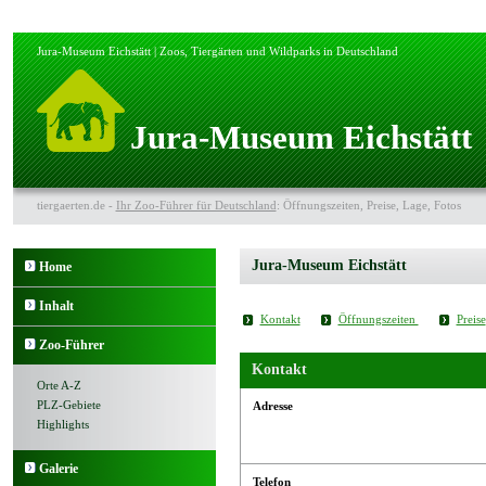
Jura-Museum Eichstätt | Zoos, Tiergärten und Wildparks in Deutschland
Jura-Museum Eichstätt
tiergaerten.de -
Ihr Zoo-Führer für Deutschland
: Öffnungszeiten, Preise, Lage, Fotos
Jura-Museum Eichstätt
Home
Inhalt
Kontakt
Öffnungszeiten
Preise
Zoo-Führer
Kontakt
Orte A-Z
PLZ-Gebiete
Adresse
Highlights
Galerie
Telefon