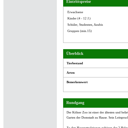
Eintrittspreise
Erwachsene
Kinder (4 - 12 J.)
Schüler, Studenten, Azubis
Gruppen (min.15)
Überblick
Tierbestand
Arten
Bemerkenswert
Rundgang
Der Kölner Zoo ist einer der ältesten und bel
Garten der Domstadt zu Hause. Sein Leitspruch l
Zu den Hauptattraktionen gehören der 2 Hekt