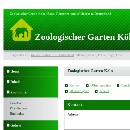
Zoologischer Garten Köln | Zoos, Tiergärten und Wildparks in Deutschland
Zoologischer Garten Kö
tiergaerten.de -
Ihr Zoo-Führer für Deutschland
: Öffnungszeiten, Preise, Lage, Fotos
Zoologischer Garten Köln
Home
Inhalt
Kontakt
Öffnungszeiten
Eintrit
Übersichtsplan
Service
Zoo-Führer
Orte A-Z
Kontakt
PLZ-Gebiete
Highlights
Adresse
Galerie