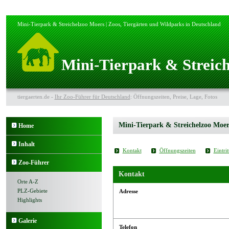
Mini-Tierpark & Streichelzoo Moers | Zoos, Tiergärten und Wildparks in Deutschland
Mini-Tierpark & Streic
tiergaerten.de -
Ihr Zoo-Führer für Deutschland
: Öffnungszeiten, Preise, Lage, Fotos
Mini-Tierpark & Streichelzoo Moer
Home
Inhalt
Kontakt
Öffnungszeiten
Eintrit
Zoo-Führer
Kontakt
Orte A-Z
PLZ-Gebiete
Adresse
Highlights
Galerie
Telefon