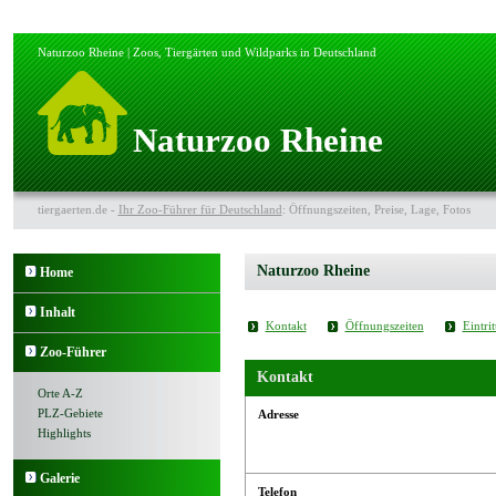
Naturzoo Rheine | Zoos, Tiergärten und Wildparks in Deutschland
Naturzoo Rheine
tiergaerten.de -
Ihr Zoo-Führer für Deutschland
: Öffnungszeiten, Preise, Lage, Fotos
Naturzoo Rheine
Home
Inhalt
Kontakt
Öffnungszeiten
Eintrit
Zoo-Führer
Kontakt
Orte A-Z
PLZ-Gebiete
Adresse
Highlights
Galerie
Telefon