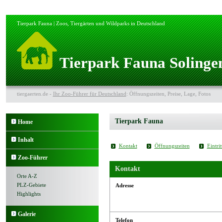
Tierpark Fauna | Zoos, Tiergärten und Wildparks in Deutschland
Tierpark Fauna Solinge
tiergaerten.de -
Ihr Zoo-Führer für Deutschland
: Öffnungszeiten, Preise, Lage, Fotos
Tierpark Fauna
Home
Inhalt
Kontakt
Öffnungszeiten
Eintrit
Zoo-Führer
Kontakt
Orte A-Z
PLZ-Gebiete
Adresse
Highlights
Galerie
Telefon