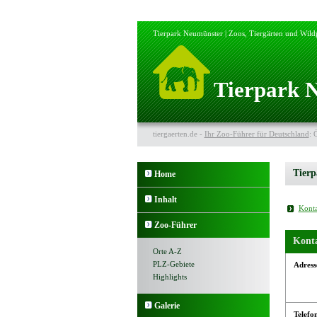
Tierpark Neumünster | Zoos, Tiergärten und Wild
Tierpark 
tiergaerten.de -
Ihr Zoo-Führer für Deutschland
: 
Tier
Home
Inhalt
Konta
Zoo-Führer
Kont
Orte A-Z
PLZ-Gebiete
Adress
Highlights
Galerie
Telefo