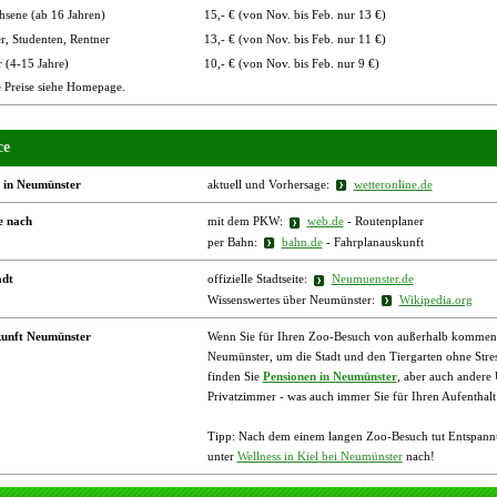
sene (ab 16 Jahren)
15,- € (von Nov. bis Feb. nur 13 €)
r, Studenten, Rentner
13,- € (von Nov. bis Feb. nur 11 €)
 (4-15 Jahre)
10,- € (von Nov. bis Feb. nur 9 €)
e Preise siehe Homepage.
ce
 in Neumünster
aktuell und Vorhersage:
wetteronline.de
e nach
mit dem PKW:
web.de
- Routenplaner
per Bahn:
bahn.de
- Fahrplanauskunft
adt
offizielle Stadtseite:
Neumuenster.de
Wissenswertes über Neumünster:
Wikipedia.org
unft Neumünster
Wenn Sie für Ihren Zoo-Besuch von außerhalb kommen, b
Neumünster, um die Stadt und den Tiergarten ohne Stre
finden Sie
Pensionen in Neumünster
, aber auch andere
Privatzimmer - was auch immer Sie für Ihren Aufenthal
Tipp: Nach dem einem langen Zoo-Besuch tut Entspannu
unter
Wellness in Kiel bei Neumünster
nach!