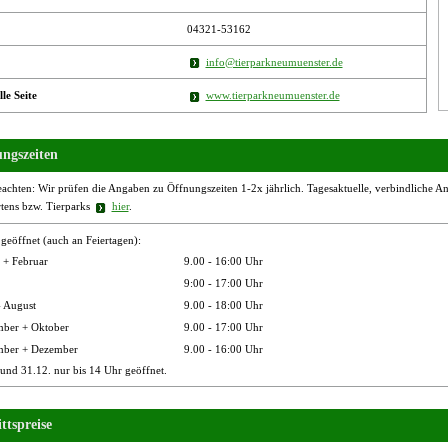
04321-53162
info@tierparkneumuenster.de
lle Seite
www.tierparkneumuenster.de
ngszeiten
eachten: Wir prüfen die Angaben zu Öffnungszeiten 1-2x jährlich. Tagesaktuelle, verbindliche Ang
rtens bzw. Tierparks
hier
.
 geöffnet (auch an Feiertagen):
 + Februar
9.00 - 16:00 Uhr
9:00 - 17:00 Uhr
- August
9.00 - 18:00 Uhr
mber + Oktober
9.00 - 17:00 Uhr
ber + Dezember
9.00 - 16:00 Uhr
und 31.12. nur bis 14 Uhr geöffnet.
ttspreise