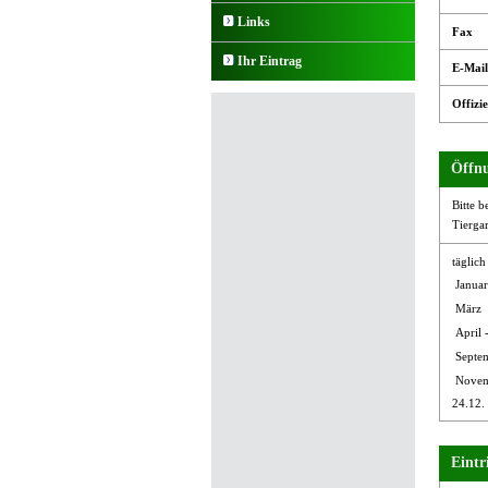
Links
Fax
Ihr Eintrag
E-Mail
Offizie
Öffnu
Bitte b
Tierga
täglich
Januar
März
April 
Septe
Novem
24.12. 
Eintri