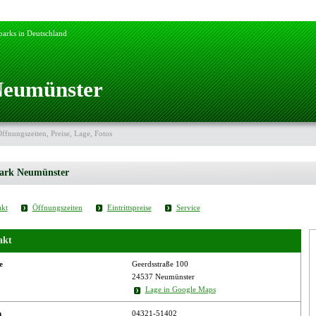
parks in Deutschland
Neumünster
Öffnungszeiten, Preise, Lage, Fotos
park Neumünster
kt
Öffnungszeiten
Eintrittspreise
Service
akt
e
Geerdsstraße 100
24537 Neumünster
Lage in Google Maps
n
04321-51402