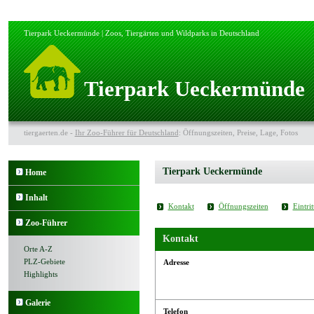
Tierpark Ueckermünde | Zoos, Tiergärten und Wildparks in Deutschland
Tierpark Ueckermünde
tiergaerten.de -
Ihr Zoo-Führer für Deutschland
: Öffnungszeiten, Preise, Lage, Fotos
Tierpark Ueckermünde
Home
Inhalt
Kontakt
Öffnungszeiten
Eintrit
Zoo-Führer
Kontakt
Orte A-Z
PLZ-Gebiete
Adresse
Highlights
Galerie
Telefon