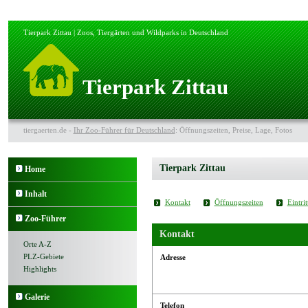
Tierpark Zittau | Zoos, Tiergärten und Wildparks in Deutschland
Tierpark Zittau
tiergaerten.de -
Ihr Zoo-Führer für Deutschland
: Öffnungszeiten, Preise, Lage, Fotos
Tierpark Zittau
Home
Inhalt
Kontakt
Öffnungszeiten
Eintrit
Zoo-Führer
Kontakt
Orte A-Z
PLZ-Gebiete
Adresse
Highlights
Galerie
Telefon