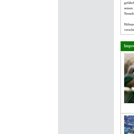
gefähr
seinen
Nesselt
Höhepu
versch
Impre