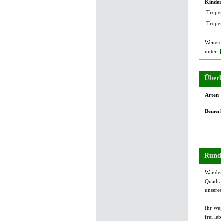
Kinder
Trope
Trope
Weiter
unter
Überb
Arten
Bemer
Rund
Wander
Quadra
unsere
Ihr We
frei l