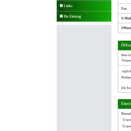
Links
Fax
Ihr Eintrag
E-Mail
Offizie
Öffnu
Bitte b
Tierga
täglic
Heiliga
Die Ka
Eintri
Erwac
Trope
Trope