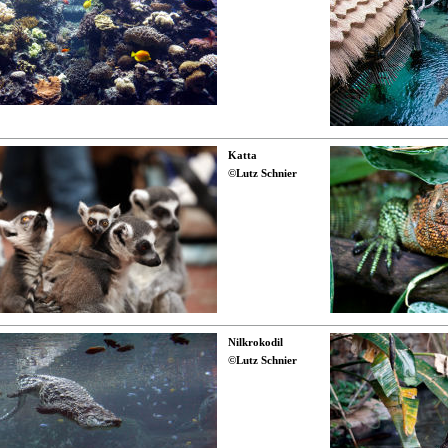
Katta
©Lutz Schnier
Nilkrokodil
©Lutz Schnier