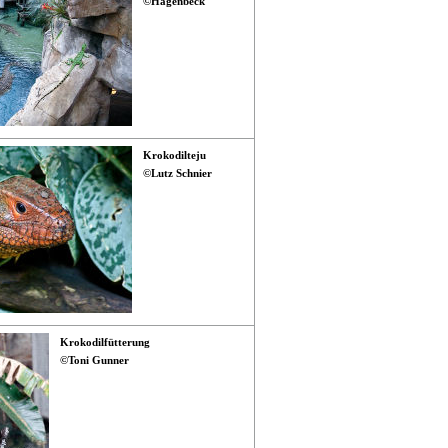
©Hagenbeck
Krokodilteju
©Lutz Schnier
Krokodilfütterung
©Toni Gunner