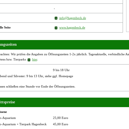
-
info@hagenbeck.de
lle Seite
www.hagenbeck.de
ngszeiten
eachten: Wir prüfen die Angaben zu Öffnungszeiten 1-2x jährlich. Tagesaktuelle, verbindliche Ang
rtens bzw. Tierparks
hier
.
h
9 bis 18 Uhr
bend und Silvester: 9 bis 13 Uhr, siehe ggf. Homepage
ssen schließen eine Stunde vor Ende der Öffnungszeiten.
ttspreise
hsene
n-Aquarium
25,00 Euro
n-Aquarium + Tierpark Hagenbeck
45,00 Euro