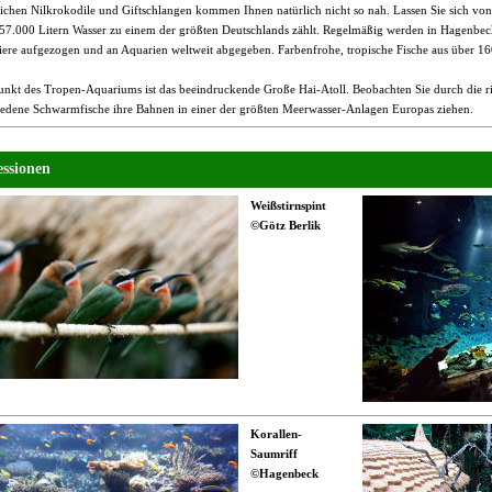
lichen Nilkrokodile und Giftschlangen kommen Ihnen natürlich nicht so nah. Lassen Sie sich vo
 57.000 Litern Wasser zu einem der größten Deutschlands zählt. Regelmäßig werden in Hagenbec
iere aufgezogen und an Aquarien weltweit abgegeben. Farbenfrohe, tropische Fische aus über 160
nkt des Tropen-Aquariums ist das beeindruckende Große Hai-Atoll. Beobachten Sie durch die r
iedene Schwarmfische ihre Bahnen in einer der größten Meerwasser-Anlagen Europas ziehen.
ssionen
Weißstirnspint
©Götz Berlik
Korallen-
Saumriff
©Hagenbeck