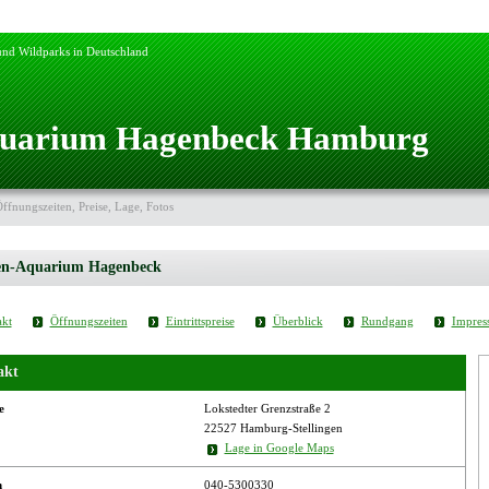
nd Wildparks in Deutschland
quarium Hagenbeck Hamburg
Öffnungszeiten, Preise, Lage, Fotos
en-Aquarium Hagenbeck
kt
Öffnungszeiten
Eintrittspreise
Überblick
Rundgang
Impres
akt
e
Lokstedter Grenzstraße 2
22527 Hamburg-Stellingen
Lage in Google Maps
n
040-5300330