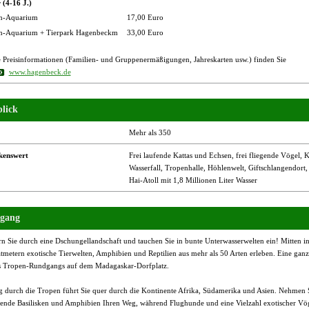
 (4-16 J.)
n-Aquarium
17,00 Euro
n-Aquarium + Tierpark Hagenbeckm
33,00 Euro
e Preisinformationen (Familien- und Gruppenermäßigungen, Jahreskarten usw.) finden Sie
www.hagenbeck.de
lick
Mehr als 350
kenswert
Frei laufende Kattas und Echsen, frei fliegende Vögel, 
Wasserfall, Tropenhalle, Höhlenwelt, Giftschlangendort,
Hai-Atoll mit 1,8 Millionen Liter Wasser
gang
n Sie durch eine Dschungellandschaft und tauchen Sie in bunte Unterwasserwelten ein! Mitten 
tmetern exotische Tierwelten, Amphibien und Reptilien aus mehr als 50 Arten erleben. Eine gan
s Tropen-Rundgangs auf dem Madagaskar-Dorfplatz.
g durch die Tropen führt Sie quer durch die Kontinente Afrika, Südamerika und Asien. Nehmen Si
ebende Basilisken und Amphibien Ihren Weg, während Flughunde und eine Vielzahl exotischer Vög