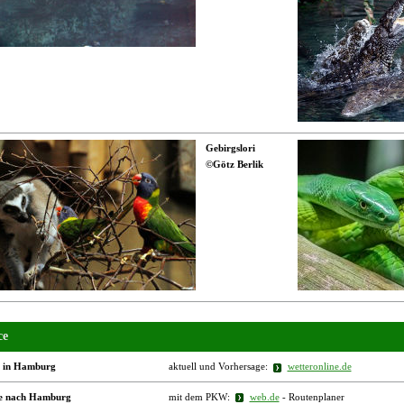
Gebirgslori
©Götz Berlik
ce
r in Hamburg
aktuell und Vorhersage:
wetteronline.de
se nach Hamburg
mit dem PKW:
web.de
- Routenplaner