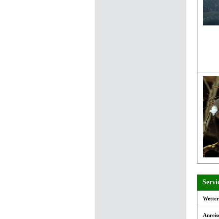
Servi
Wette
Anrei