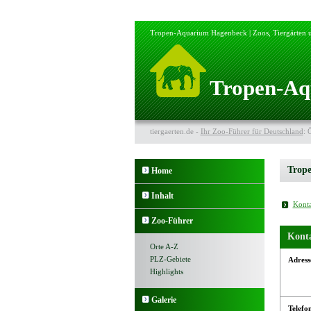
Tropen-Aquarium Hagenbeck | Zoos, Tiergärten u
Tropen-A
tiergaerten.de -
Ihr Zoo-Führer für Deutschland
: 
Trop
Home
Inhalt
Konta
Zoo-Führer
Kont
Orte A-Z
PLZ-Gebiete
Adress
Highlights
Galerie
Telefo