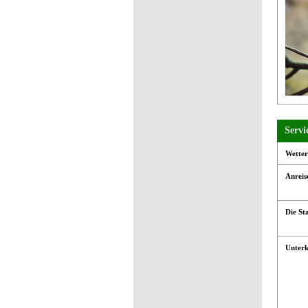
Servi
Wetter
Anreis
Die St
Unter