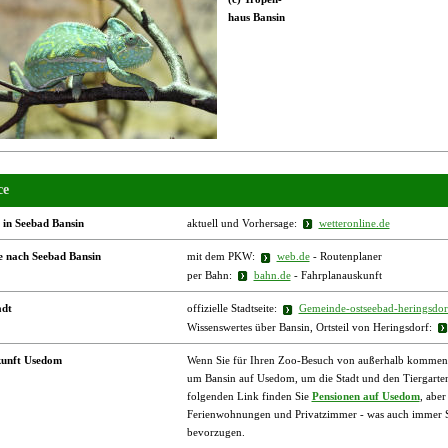
haus Bansin
ce
 in Seebad Bansin
aktuell und Vorhersage:
wetteronline.de
e nach Seebad Bansin
mit dem PKW:
web.de
- Routenplaner
per Bahn:
bahn.de
- Fahrplanauskunft
adt
offizielle Stadtseite:
Gemeinde-ostseebad-heringsdor
Wissenswertes über Bansin, Ortsteil von Heringsdorf:
kunft Usedom
Wenn Sie für Ihren Zoo-Besuch von außerhalb kommen, b
um Bansin auf Usedom, um die Stadt und den Tiergarten
folgenden Link finden Sie
Pensionen auf Usedom
, abe
Ferienwohnungen und Privatzimmer - was auch immer Si
bevorzugen.