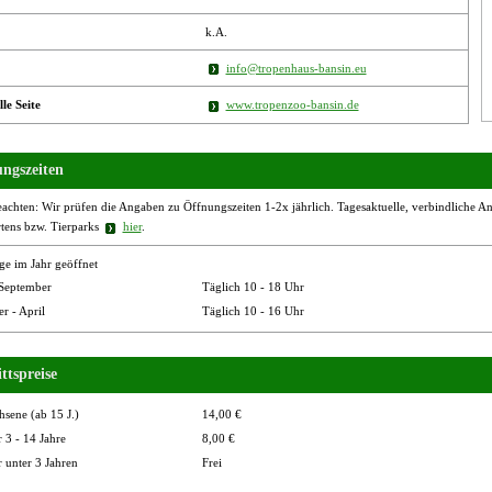
k.A.
info@tropenhaus-bansin.eu
lle Seite
www.tropenzoo-bansin.de
ngszeiten
eachten: Wir prüfen die Angaben zu Öffnungszeiten 1-2x jährlich. Tagesaktuelle, verbindliche Ang
rtens bzw. Tierparks
hier
.
ge im Jahr geöffnet
 September
Täglich 10 - 18 Uhr
r - April
Täglich 10 - 16 Uhr
ttspreise
sene (ab 15 J.)
14,00 €
 3 - 14 Jahre
8,00 €
 unter 3 Jahren
Frei