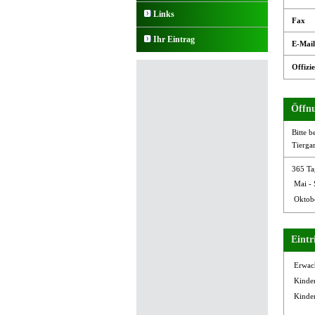
Links
Fax
Ihr Eintrag
E-Mail
Offizie
Öffnu
Bitte b
Tierga
365 Ta
Mai -
Oktobe
Eintri
Erwach
Kinder
Kinder