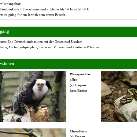
milienangebot:
-Familienkarte 2 Erwachsene und 2 Kinder bis 14 Jahre 50,00 €
te ist gültig für ein Jahr ab dem ersten Besuch.
gang
inste Zoo Deutschlands mitten auf der Ostseeinsel Usedom.
alle, Dschungelspielplatz, Terrarien, Volieren und exotische Pflanzen.
ssionen
Weissgesichts-
affen
(c) Tropen-
haus Bansin
Chamäleon
(c) Tropen-