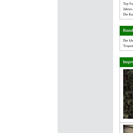
Top Fa
Jahres
Die Kar
Rund
Der kle
Tropenh
Impre