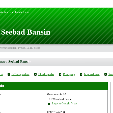
Wildparks in Deutschland
 Seebad Bansin
Öffnungszeiten, Preise, Lage, Fotos
nzoo Seebad Bansin
kt
Öffnungszeiten
Eintrittspreise
Rundgang
Impressionen
Ser
akt
e
Goethestraße 10
17429 Seebad Bansin
Lage in Google Maps
n
038378-472080