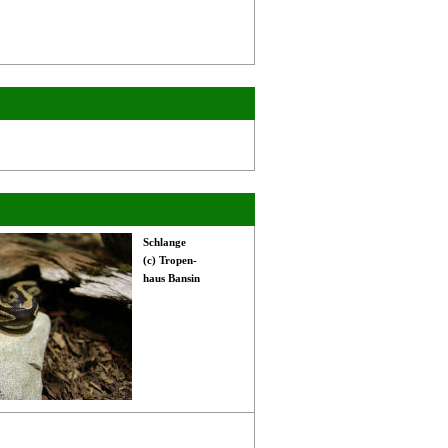
Schlange
(c) Tropen-
haus Bansin