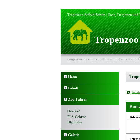
Tropenzoo Seebad Bansin | Zoos, Tiergärten und 
Tropenzoo
tiergaerten.de -
Ihr Zoo-Führer für Deutschland
: 
Trope
Home
Inhalt
Konta
Zoo-Führer
Kont
Orte A-Z
PLZ-Gebiete
Adress
Highlights
Galerie
Telefo