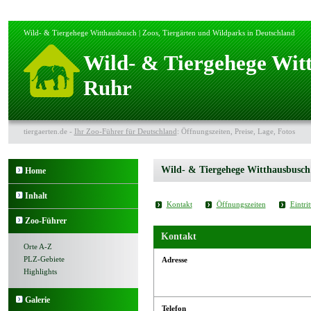
Wild- & Tiergehege Witthausbusch | Zoos, Tiergärten und Wildparks in Deutschland
Wild- & Tiergehege Wit
Ruhr
tiergaerten.de -
Ihr Zoo-Führer für Deutschland
: Öffnungszeiten, Preise, Lage, Fotos
Wild- & Tiergehege Witthausbusch
Home
Inhalt
Kontakt
Öffnungszeiten
Eintrit
Zoo-Führer
Kontakt
Orte A-Z
PLZ-Gebiete
Adresse
Highlights
Galerie
Telefon