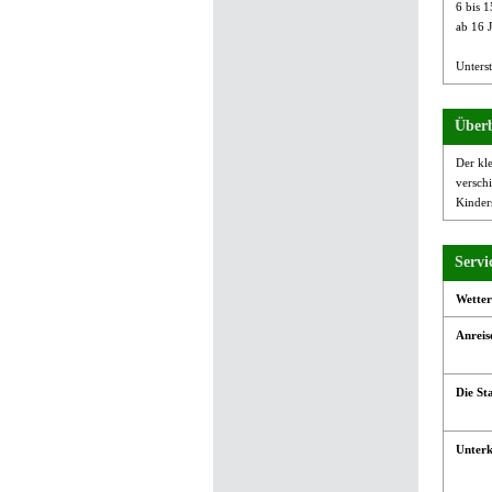
6 bis 1
ab 16 J
Unterst
Überb
Der kle
verschi
Kinders
Servi
Wetter
Anreis
Die St
Unterk