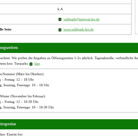
k.A.
wildpark@integral-lev.de
lle Seite
www.wildpark-lev.de
ngszeiten
eachten: Wir prüfen die Angaben zu Öffnungszeiten 1-2x jährlich. Tagesaktuelle, verbindliche Ang
rtens bzw. Tierparks
hier
.
hr/Sommer (März bis Oktober):
 – Freitag: 12 – 18 Uhr
g, Sonntag, Feiertage: 10 – 18 Uhr
/Winter (November bis Februar):
 – Freitag: 12 – 16:30 Uhr
g, Sonntag, Feiertage: 10 – 16:30 Uhr
ttspreise
hre: Eintritt frei