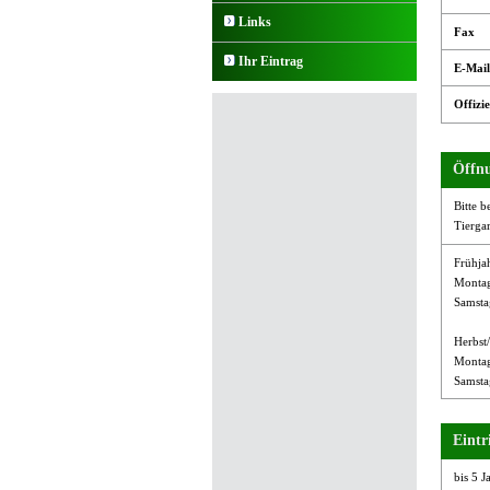
Links
Fax
Ihr Eintrag
E-Mail
Offizie
Öffnu
Bitte b
Tierga
Frühja
Montag
Samsta
Herbst
Montag
Samsta
Eintri
bis 5 Ja