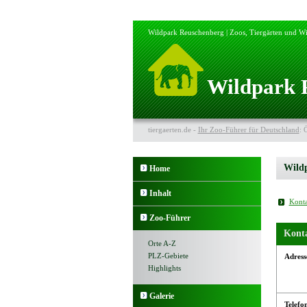
Wildpark Reuschenberg | Zoos, Tiergärten und Wi
Wildpark 
tiergaerten.de -
Ihr Zoo-Führer für Deutschland
: 
Wild
Home
Inhalt
Konta
Zoo-Führer
Kont
Orte A-Z
PLZ-Gebiete
Adress
Highlights
Galerie
Telefo