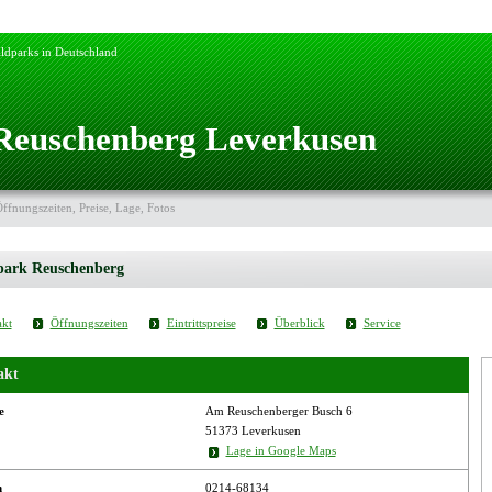
ldparks in Deutschland
Reuschenberg Leverkusen
Öffnungszeiten, Preise, Lage, Fotos
park Reuschenberg
kt
Öffnungszeiten
Eintrittspreise
Überblick
Service
akt
e
Am Reuschenberger Busch 6
51373 Leverkusen
Lage in Google Maps
n
0214-68134