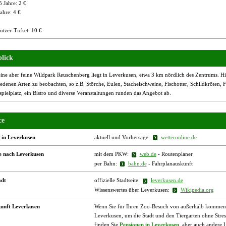
5 Jahre: 2 €
ahre: 4 €
ützer-Ticket: 10 €
lick
ine aber feine Wildpark Reuschenberg liegt in Leverkusen, etwa 3 km nördlich des Zentrums. Hie
edenen Arten zu beobachten, so z.B. Störche, Eulen, Stachelschweine, Fischotter, Schildkröten,
pielplatz, ein Bistro und diverse Veranstaltungen runden das Angebot ab.
ce
 in Leverkusen
aktuell und Vorhersage:
wetteronline.de
e nach Leverkusen
mit dem PKW:
web.de
- Routenplaner
per Bahn:
bahn.de
- Fahrplanauskunft
adt
offizielle Stadtseite:
leverkusen.de
Wissenswertes über Leverkusen:
Wikipedia.org
unft Leverkusen
Wenn Sie für Ihren Zoo-Besuch von außerhalb kommen, b
Leverkusen, um die Stadt und den Tiergarten ohne Stre
finden Sie
Pensionen in Leverkusen
, aber auch andere