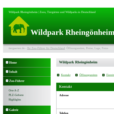
Wildpark Rheingönheim | Zoos, Tiergärten und Wildparks in Deutschland
Wildpark Rheingönheim
tiergaerten.de -
Ihr Zoo-Führer für Deutschland
: Öffnungszeiten, Preise, Lage, Fotos
Wildpark Rheingönheim
Home
Inhalt
Kontakt
Öffnungszeiten
Eintrit
Zoo-Führer
Kontakt
Orte A-Z
PLZ-Gebiete
Adresse
Highlights
Galerie
Telefon