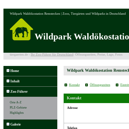
Wildpark Waldökostation Remstecken | Zoos, Tiergärten und Wildparks in Deutschland
Wildpark Waldökostati
tiergaerten.de -
Ihr Zoo-Führer für Deutschland
: Öffnungszeiten, Preise, Lage, Fotos
Wildpark Waldökostation Remstec
Home
Inhalt
Kontakt
Öffnungszeiten
Eintrit
Zoo-Führer
Kontakt
Orte A-Z
PLZ-Gebiete
Adresse
Highlights
Galerie
Telefon