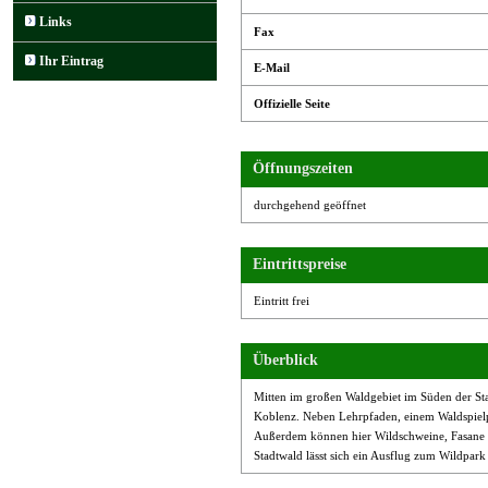
Links
Fax
Ihr Eintrag
E-Mail
Offizielle Seite
Öffnungszeiten
durchgehend geöffnet
Eintrittspreise
Eintritt frei
Überblick
Mitten im großen Waldgebiet im Süden der Sta
Koblenz. Neben Lehrpfaden, einem Waldspielpl
Außerdem können hier Wildschweine, Fasane u
Stadtwald lässt sich ein Ausflug zum Wildpark