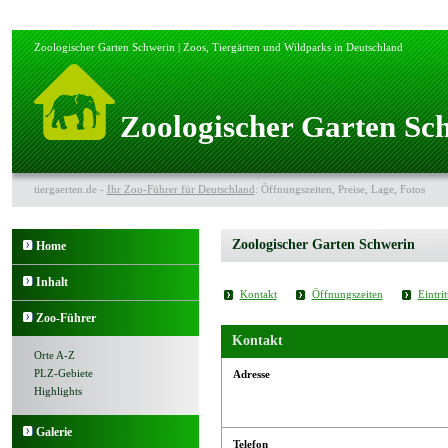
Zoologischer Garten Schwerin | Zoos, Tiergärten und Wildparks in Deutschland
Zoologischer Garten Sc
tiergaerten.de -
Ihr Zoo-Führer für Deutschland
: Öffnungszeiten, Preise, Lage, Fotos
Zoologischer Garten Schwerin
Home
Inhalt
Kontakt
Öffnungszeiten
Eintrit
Zoo-Führer
Kontakt
Orte A-Z
PLZ-Gebiete
Adresse
Highlights
Galerie
Telefon