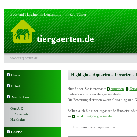
Zoos und Tiergärten in Deutschland - Ihr Zoo-Führer
tiergaerten.de
www.tiergaerten.de
Highlights: Aquarien - Terrarien - 
Home
Inhalt
Hier finden Sie interessante
Aquarien
,
Terra
Redaktion von www.tiergaerten.de dar.
Zoo-Führer
Die Bewertungskriterien waren Gestaltung und 
Orte A-Z
Sollten auch Sie einen ergänzende Hinweise oder 
PLZ-Gebiete
an
redaktion@tiergaerten.de
Highlights
Ihr Team von www.tiergaerten.de
Galerie