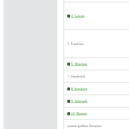
4. Leipzig
5. Frankfurt
6. München
7. Osnabrück
8. Augsburg
9. Jaderpark
10. Münster
weitere größere Terrarien: